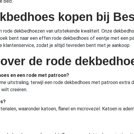
e bed.
kbedhoes kopen bij Be
an rode dekbedhoezen van uitstekende kwaliteit. Onze dekbedh
op zoek bent naar een effen rode dekbedhoes of eentje met een pa
 klantenservice, zodat je altijd tevreden bent met je aankoop.
 over de rode dekbedho
dhoes en een rode met patroon?
 uitstraling, terwijl een rode dekbedhoes met patroon extra d
 wilt creëren.
es?
erialen, waaronder katoen, flanel en microvezel. Katoen is ademe