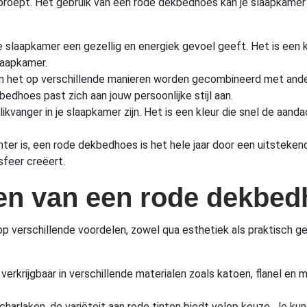
proept. Het gebruik van een rode dekbedhoes kan je slaapkamer o
e slaapkamer een gezellig en energiek gevoel geeft. Het is een 
laapkamer.
n het op verschillende manieren worden gecombineerd met andere 
dhoes past zich aan jouw persoonlijke stijl aan.
kvanger in je slaapkamer zijn. Het is een kleur die snel de aan
ter is, een rode dekbedhoes is het hele jaar door een uitstekend
sfeer creëert.
en van een rode dekbe
op verschillende voordelen, zowel qua esthetiek als praktisch g
rkrijgbaar in verschillende materialen zoals katoen, flanel en 
harlaken, de variëteit aan rode tinten biedt volop keuze. Je ku