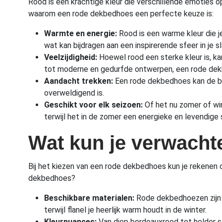
Rood is een krachtige kleur die verschillende emoties o
waarom een rode dekbedhoes een perfecte keuze is:
Warmte en energie:
Rood is een warme kleur die j
wat kan bijdragen aan een inspirerende sfeer in je s
Veelzijdigheid:
Hoewel rood een sterke kleur is, ka
tot moderne en gedurfde ontwerpen, een rode dekbe
Aandacht trekken:
Een rode dekbedhoes kan de bli
overweldigend is.
Geschikt voor elk seizoen:
Of het nu zomer of win
terwijl het in de zomer een energieke en levendige 
Wat kun je verwacht
Bij het kiezen van een rode dekbedhoes kun je rekenen 
dekbedhoes?
Beschikbare materialen:
Rode dekbedhoezen zijn ve
terwijl flanel je heerlijk warm houdt in de winter.
Kleurnuances:
Van diep bordeauxrood tot helder sc