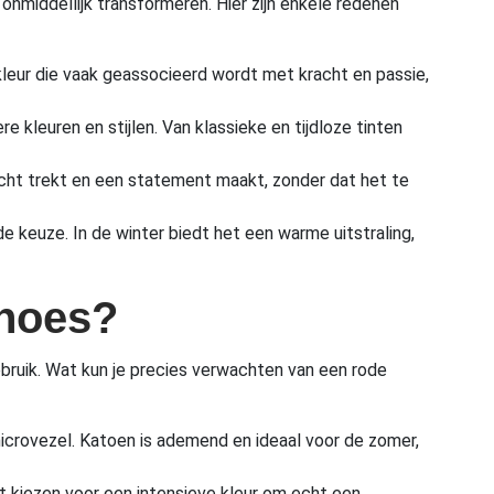
nmiddellijk transformeren. Hier zijn enkele redenen
kleur die vaak geassocieerd wordt met kracht en passie,
kleuren en stijlen. Van klassieke en tijdloze tinten
dacht trekt en een statement maakt, zonder dat het te
e keuze. In de winter biedt het een warme uitstraling,
dhoes?
ebruik. Wat kun je precies verwachten van een rode
microvezel. Katoen is ademend en ideaal voor de zomer,
nt kiezen voor een intensieve kleur om echt een