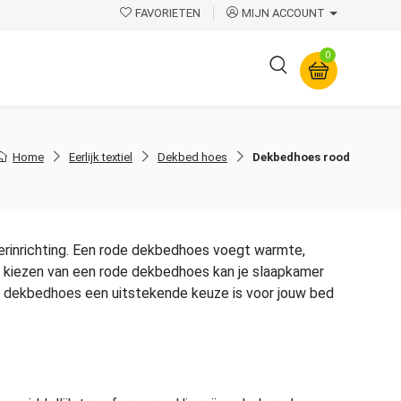
FAVORIETEN
MIJN ACCOUNT
0
Overige
Home
Eerlijk textiel
Dekbed hoes
Dekbedhoes rood
amerinrichting. Een rode dekbedhoes voegt warmte,
 Het kiezen van een rode dekbedhoes kan je slaapkamer
e
dekbedhoes
een uitstekende keuze is voor jouw bed