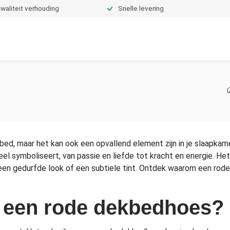
waliteit verhouding
Snelle levering
Dekbedden
Hoeslakens
Topper hoeslakens
Moltons
e bed, maar het kan ook een opvallend element zijn in je slaapk
e veel symboliseert, van passie en liefde tot kracht en energie.
r een gedurfde look of een subtiele tint. Ontdek waarom een rod
 een rode dekbedhoes?