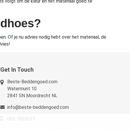
s volgt om de kleur en het materiaal goed te
bedhoes?
en. Of je nu advies nodig hebt over het materiaal, de
vies!
Get In Touch
Beste-Beddengoed.com
Watermunt 10
2841 SN Moordrecht NL
info@beste-beddengoed.com
085-7609235