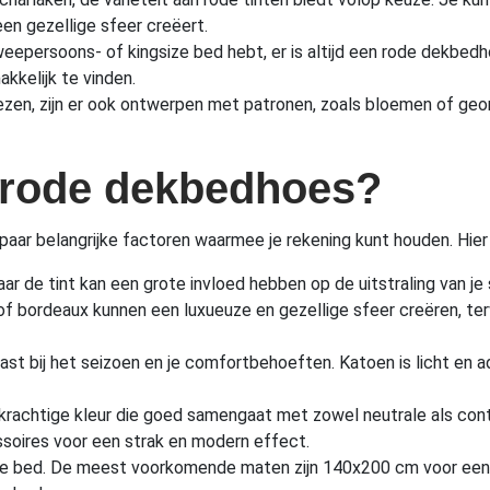
en gezellige sfeer creëert.
eepersoons- of kingsize bed hebt, er is altijd een rode dekbed
kelijk te vinden.
n, zijn er ook ontwerpen met patronen, zoals bloemen of geome
e rode dekbedhoes?
paar belangrijke factoren waarmee je rekening kunt houden. Hier z
ar de tint kan een grote invloed hebben op de uitstraling van je s
of bordeaux kunnen een luxueuze en gezellige sfeer creëren, terwi
ast bij het seizoen en je comfortbehoeften. Katoen is licht en ad
krachtige kleur die goed samengaat met zowel neutrale als con
soires voor een strak en modern effect.
or je bed. De meest voorkomende maten zijn 140x200 cm voor e