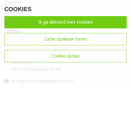
Cookies
COOKIES
Klachten
Retourneren & Ruilen
ik ga akkoord met cookies
Sitemap
later opnieuw tonen
Get In Touch
Beste-Beddengoed.com
cookie opties
Watermunt 10
2841 SN Moordrecht NL
info@beste-beddengoed.com
085-7609235